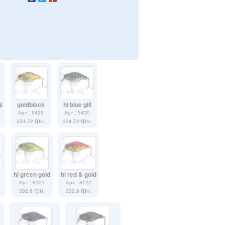
i
goldblack
hl blue gill
Арт.: 5429
Арт.: 5430
грн.
грн.
334.72
334.72
hi green gold
hi red & gold
Арт.: 8121
Арт.: 8122
грн.
грн.
332.8
332.8