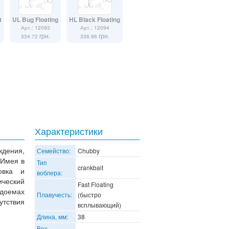
t
UL Bug Floating
HL Black Floating
Арт.: 12093
Арт.: 12094
грн.
грн.
334.72
336.96
Характеристики
ждения,
Семейство:
Chubby
 Имея в
Тип
crankbait
овка и
воблера:
ический
Fast Floating
одоемах
Плавучесть:
(быстро
утствия
всплывающий)
Длина, мм:
38
Вес