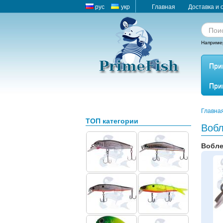
рус
укр
Главная
Доставка и 
Наприме
При
При
Главна
ТОП категории
Вобл
Воблер