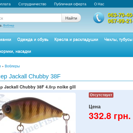
оплата
Сотрудничество
Публичная оферта
О Нас
063-70-40
Найти
067-99-21
р,
Воблер
манки
Одежда и обувь
Кресла и раскладушки
Чехлы, тубусы
кормки, насадки
я
»
Воблеры
ер Jackall Chubby 38F
 Jackall Chubby 38F 4.0гр noike gill
Отсутствует
Цена
332.8
грн.