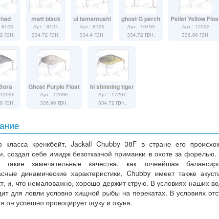
shad
matt black
ul tamamushi
ghost G perch
Pellet Yellow Floa
: 8123
Арт.: 8124
Арт.: 8125
Арт.: 10493
Арт.: 12092
грн.
грн.
грн.
грн.
грн.
72
334.72
334.4
334.72
336.96
Bora
Ghost Purple Float
hl shinning tiger
 12095
Арт.: 12096
Арт.: 17297
грн.
грн.
грн.
08
336.96
334.72
ание
р класса кренкбейт, Jackall Chubby 38F в стране его происхо
и, создал себе имидж безотказной приманки в охоте за форелью.
е такие замечательные качества, как точнейшая балансир
асные динамические характеристики, Chubby имеет также акуст
, и, что немаловажно, хорошо держит струю. В условиях наших в
ит для ловли условно хищной рыбы на перекатах. В условиях отс
я он успешно провоцирует щуку и окуня.