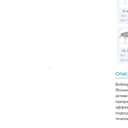
hi 
Арт.
334.
HL 
Арт.:
334.
.
Опис
Вобле
Япони
актив
прекр
эффект
подход
течени