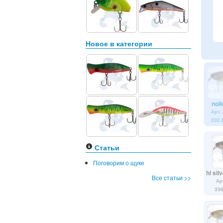
Новое в категории
noik
Арт.
332.
Статьи
Поговорим о щуке
hl sil
Все статьи >>
Ар
33