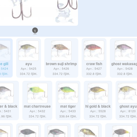
1
e gill
ayu
brown suji shrimp
craw fish
ghost wakasag
: 5424
Арт.: 5425
Арт.: 5426
Арт.: 5427
Арт.: 5428
грн.
грн.
грн.
грн.
грн.
8
334.72
334.72
332.8
332.8
ver & black
mat chartreuse
mat tiger
hl gold & black
ghost ayu
т.: 5431
Арт.: 5432
Арт.: 5433
Арт.: 5528
Арт.: 8120
грн.
грн.
грн.
грн.
грн.
6.96
334.72
336.64
334.72
334.72