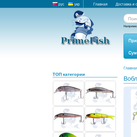
рус
укр
Главная
Доставка и 
Наприме
При
Сум
Главна
ТОП категории
Вобл