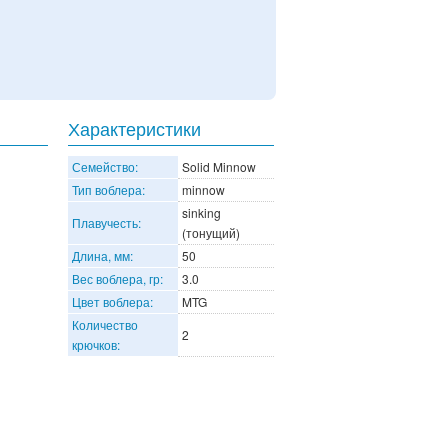
Характеристики
Семейство:
Solid Minnow
Тип воблера:
minnow
sinking
Плавучесть:
(тонущий)
Длина, мм:
50
Вес воблера, гр:
3.0
Цвет воблера:
MTG
Количество
2
крючков: