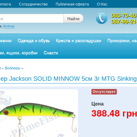
оплата
Сотрудничество
Публичная оферта
О Нас
063-70-40
Найти
067-99-21
р,
Воблер
манки
Одежда и обувь
Кресла и раскладушки
Прикормки, на
ки, ящики, коробки
Снасти
я
»
Воблеры
»
ер Jackson SOLID MINNOW 5см 3г MTG Sinking
Отсутствует
Цена
388.48
грн