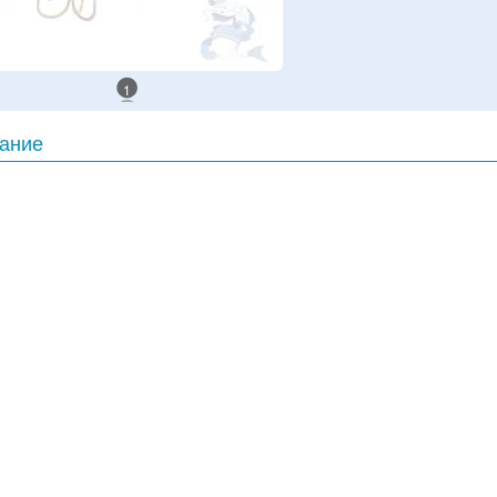
1
ание