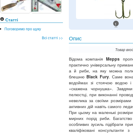
Статті
1
Поговоримо про щуку
Всі статті >>
Опис
Товар вхо
Відома компанія
Mepps
проп
практично універсальну приманку,
а й риби, на яку можна полю
блешню
Black Fury
. Саме вона
водоймах зі стоячою водою і
«скажена чорнушка». Завдяки
пелюстці, при виконанні провод
невелика за своїми розмірами 
активних дій навіть самого леда
При цьому на маленькі розміри
мирних порід риби. Багатство
особливих зусиль підібрати при
кваліфіковані консультанти 