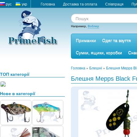
рус
укр
Головна
Доставка та оплата
Співпраця
Пу
Например,
Воблер
Приманки
Одяг та взуття
Сумки, ящики, коробки
Снас
Головна
»
Блешні
»
Блешня Mepps Bl
ТОП категорії
Блешня Mepps Black Fu
Нове в категорії