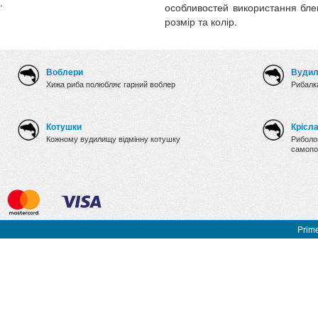
.
особливостей використання бл
розмір та колір.
Воблери
Вуди
Хижа риба полюбляє гарний воблер
Рибалка
Котушки
Крісл
Кожному вудилищу відмінну котушку
Риболов
самопо
Prime