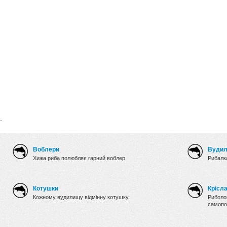
.
Воблери
Вуди
Хижа риба полюбляє гарний воблер
Рибалка
Котушки
Крісл
Кожному вудилищу відмінну котушку
Риболов
самопо