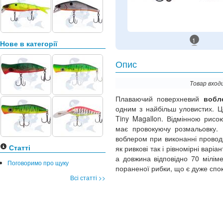
1
Нове в категорії
Опис
Товар вход
Плаваючий поверхневий
вобл
одним з найбільш уловистих. Це
Tiny Magallon. Відмінною рисо
має провокуючу розмальовку. 
воблером при виконанні провод
Статті
як ривкові так і рівномірні варі
а довжина відповідно 70 мілім
Поговоримо про щуку
пораненої рибки, що є дуже спок
Всі статті >>