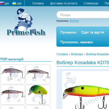
рус
укр
Головна
Доставка та оплата
Співпраця
Пу
Например,
Воблер
Приманки
Одяг та взуття
Прикормки, наживки
Головна
»
Воблери
»
Воблер Kosada
ТОП категорії
Воблер Kosadaka KD70