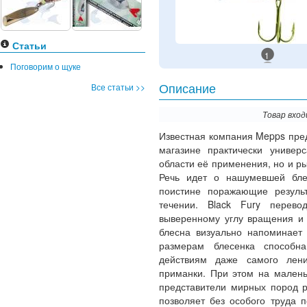
Статьи
1
Поговорим о щуке
Все статьи >>
Описание
Товар вход
Известная компания Mepps пре
магазине практически универ
области её применения, но и р
Речь идет о нашумевшей б
поистине поражающие резуль
течении. Black Fury перево
выверенному углу вращения и 
блесна визуально напоминает
размерам блесенка способна
действиям даже самого лени
приманки. При этом на малень
представители мирных пород р
позволяет без особого труда 