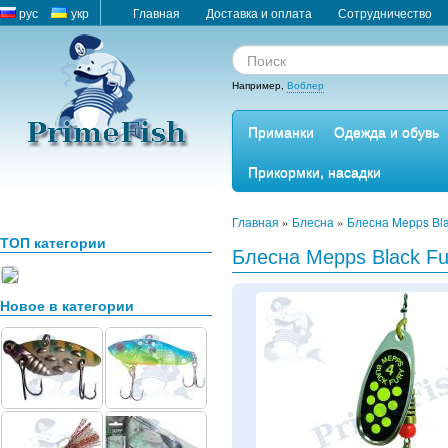
рус
укр
Главная
Доставка и оплата
Сотрудничество
Например,
Воблер
Приманки
Одежда и обувь
Прикормки, насадки
Главная
»
Блесна
»
Блесна Mepps Bla
ТОП категории
Блесна Mepps Black Fu
Новое в категории