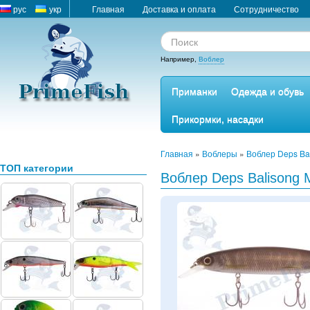
рус
укр
Главная
Доставка и оплата
Сотрудничество
Например,
Воблер
Приманки
Одежда и обувь
Прикормки, насадки
Главная
»
Воблеры
»
Воблер Deps Ba
ТОП категории
Воблер Deps Balisong