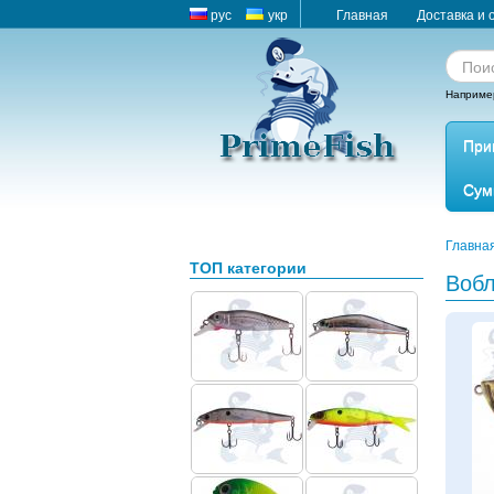
рус
укр
Главная
Доставка и 
Наприме
При
Сум
Главна
ТОП категории
Вобл