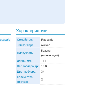
Характеристики
adscale
Семейство:
Radscale
Тип воблера:
walker
floating
Плавучесть:
(плавающий)
Длина, мм:
111
Вес воблера, гр:
18.0
Цвет воблера:
34
Количество
2
крючков: