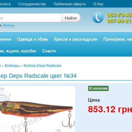
оплата
Сотрудничество
Публичная оферта
О Нас
063-70-40
Найти
067-99-21
р,
Воблер
манки
Одежда и обувь
Кресла и раскладушки
Прикормки, на
ки, ящики, коробки
Снасти
я
»
Воблеры
»
Воблер Deps Radscale
ер Deps Radscale цвет №34
В наличии
Цена
853.12
грн