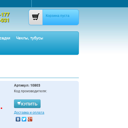
-177
Корзина пуста
-031
садки
Чехлы, тубусы
Артикул:
10803
Код производителя:
.
КУПИТЬ
Доставка и оплата