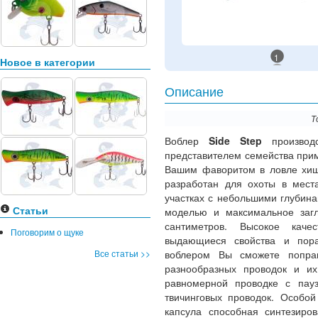
1
Новое в категории
Описание
Т
Воблер
Side Step
производ
представителем семейства прим
Вашим фаворитом в ловле хищ
разработан для охоты в мест
участках с небольшими глубин
Статьи
моделью и максимальное загл
сантиметров. Высокое качес
Поговорим о щуке
выдающиеся свойства и пора
Все статьи >>
воблером Вы сможете попрак
разнообразных проводок и и
равномерной проводке с пау
твичинговых проводок. Особой
капсула способная синтезиров