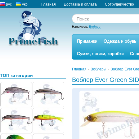
рус
укр
Главная
Доставка и оплата
Сотрудничество
Например,
Воблер
Приманки
Одежда и обувь
Сумки, ящики, коробки
Сна
Главная
»
Воблеры
»
Воблер Ever Gre
ТОП категории
Воблер Ever Green SI