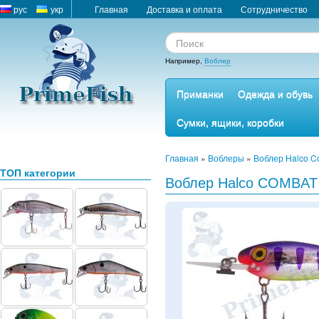
рус
укр
Главная
Доставка и оплата
Сотрудничество
Например,
Воблер
Приманки
Одежда и обувь
Сумки, ящики, коробки
Главная
»
Воблеры
»
Воблер Halco C
ТОП категории
Воблер Halco COMBAT