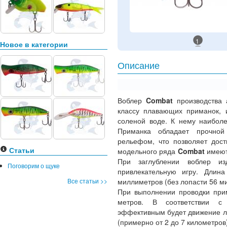
1
Новое в категории
Описание
Воблер
Combat
производства
классу плавающих приманок, и
соленой воде. К нему наибол
Приманка обладает прочной
рельефом, что позволяет дост
Статьи
модельного ряда
Combat
имеют
При заглублении воблер и
Поговорим о щуке
привлекательную игру. Длин
Все статьи >>
миллиметров (без лопасти 56 ми
При выполнении проводки прим
метров. В соответствии с 
эффективным будет движение лод
(примерно от 2 до 7 километров