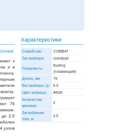
Характеристики
 Combat
Семейство:
COMBAT
Тип воблера:
crankbait
лежит к
floating
так и в
Плавучесть:
(плавающий)
ллинга.
Длина, мм:
76
терным
авители
Вес воблера, гр:
6.0
краску.
Цвет воблера:
#R26
рирует
Количество
2
яет 76
крючков:
раммам.
Заглубление
 до 2,5
2.5
max, м:
иболее
4 узлов