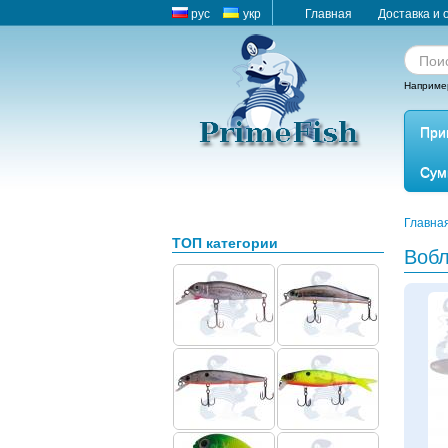
рус
укр
Главная
Доставка и 
Наприме
При
Сум
Главна
ТОП категории
Воб