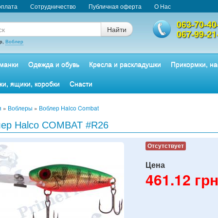
оплата
Сотрудничество
Публичная оферта
О Нас
063-70-40
Найти
067-99-21
р,
Воблер
манки
Одежда и обувь
Кресла и раскладушки
Прикормки, на
ки, ящики, коробки
Снасти
я
»
Воблеры
»
Воблер Halco Combat
лер Halco COMBAT #R26
Отсутствует
Цена
461.12
грн