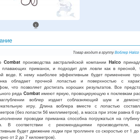
1
ание
Товар входит в группу
Воблер Halco
ер
Combat
производства австралийской компании
Halco
принад
у плавающих приманок, и подходит для ловли как в пресной, 
ой воде. К нему наиболее эффективным будет применение тро
нка обладает прочной лопастью и поверхностью с харак
фом, что позволяет достигать хороших результатов. Все предст
ьного ряда
Combat
имеют яркую, провоцирующую к поклевкам рас
аглублении воблер издает соблазняющий шум и демонст
екательную игру. Длина воблера вместе с лопастью составл
етров (без лопасти 56 миллиметров), а масса при этом равна 6 г
ыполнении проводки приманка способна погружаться на глубину
в. В соответствии с рекомендациями производителя, на
ивным будет движение лодки при троллинге со скоростью от 1 до 
рно от 2 до 7 километров).