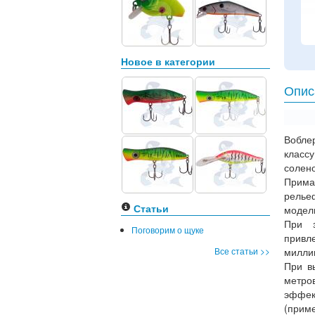
Новое в категории
Опис
Вобл
класс
солен
Прима
релье
Статьи
модел
При з
Поговорим о щуке
привл
Все статьи >>
миллим
При в
метро
эффект
(приме