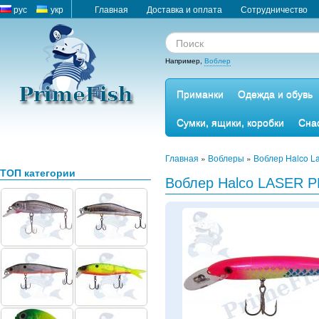
рус
укр
Главная
Доставка и оплата
Сотрудничество
Например,
Воблер
Приманки
Одежда и обувь
Сумки, ящики, коробки
Сна
Главная
»
Воблеры
»
Воблер Halco L
ТОП категории
Воблер Halco LASER 