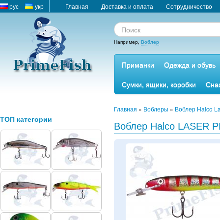
рус
укр
Главная
Доставка и оплата
Сотрудничество
Например,
Воблер
Приманки
Одежда и обувь
Сумки, ящики, коробки
Сна
Главная
»
Воблеры
»
Воблер Halco L
ТОП категории
Воблер Halco LASER 