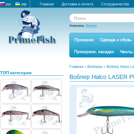
рус
укр
Главная
Доставка и оплата
Сотрудничество
Например,
Воблер
Приманки
Одежда и обувь
Прикормки, насадки
Чехлы,
Главная
»
Воблеры
»
Воблер Halco L
ТОП категории
Воблер Halco LASER 