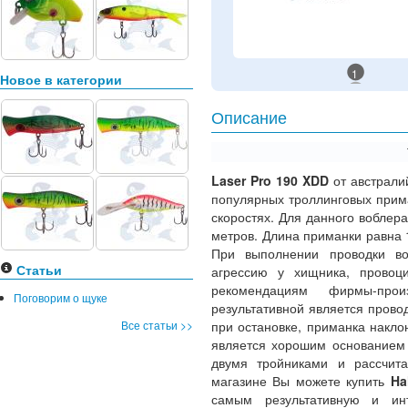
1
Новое в категории
Описание
Laser Pro 190 XDD
от австрали
популярных троллинговых прим
скоростях. Для данного воблера
метров. Длина приманки равна 
При выполнении проводки во
Статьи
агрессию у хищника, провоц
рекомендациям фирмы-прои
Поговорим о щуке
результативной является провод
Все статьи >>
при остановке, приманка накло
является хорошим основанием 
двумя тройниками и рассчит
магазине Вы можете купить
Ha
самым результативную и инт