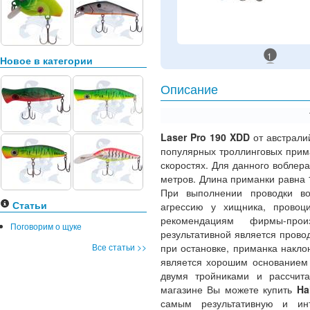
1
Новое в категории
Описание
Laser Pro 190 XDD
от австрали
популярных троллинговых прим
скоростях. Для данного воблера
метров. Длина приманки равна 
При выполнении проводки во
Статьи
агрессию у хищника, провоц
рекомендациям фирмы-прои
Поговорим о щуке
результативной является провод
Все статьи >>
при остановке, приманка накло
является хорошим основанием 
двумя тройниками и рассчит
магазине Вы можете купить
Ha
самым результативную и инт