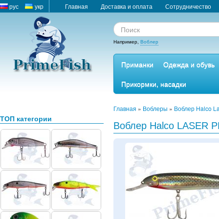
рус
укр
Главная
Доставка и оплата
Сотрудничество
Например,
Воблер
Приманки
Одежда и обувь
Прикормки, насадки
Главная
»
Воблеры
»
Воблер Halco L
ТОП категории
Воблер Halco LASER 