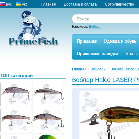
рус
укр
Главная
Доставка и оплата
Сотрудничество
Например,
Воблер
Приманки
Одежда и обувь
Прикормки, насадки
Чехлы,
Главная
»
Воблеры
»
Воблер Halco La
ТОП категории
Воблер Halco LASER 