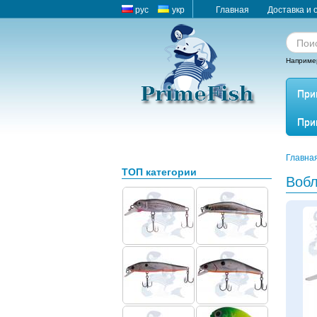
рус
укр
Главная
Доставка и 
Наприме
При
При
Главна
ТОП категории
Вобл