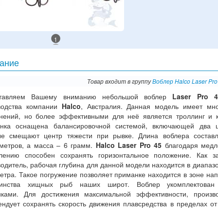
1
ание
Товар входит в группу
Воблер Halco Laser Pr
тавляем Вашему вниманию небольшой воблер
Laser Pro 4
водства компании
Halco
, Австралия. Данная модель имеет мн
нений, но более эффективными для неё является троллинг и к
нка оснащена балансировочной системой, включающей два ш
ые смещают центр тяжести при рывке. Длина воблера состав
метров, а масса – 6 грамм.
Halco Laser Pro 45
благодаря медл
блению способен сохранять горизонтальное положение. Как з
одитель, рабочая глубина для данной модели находится в диапазо
етра. Такое погружение позволяет приманке находится в зоне на
инства хищных рыб наших широт. Воблер укомплектован
иками. Для достижения максимальной эффективности, произв
ендует сохранять скорость движения плавсредства в пределах от