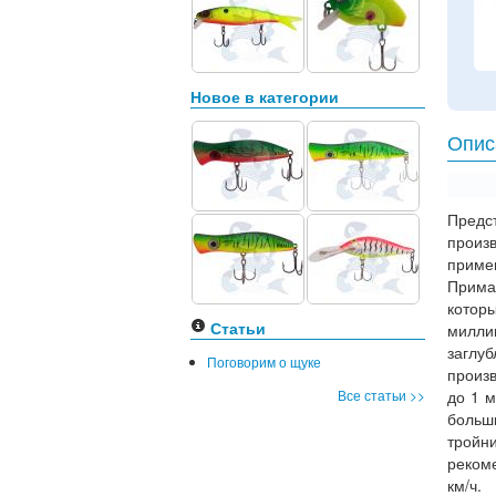
Новое в категории
Опис
Предс
произ
приме
Прима
котор
Статьи
милли
заглу
Поговорим о щуке
произв
Все статьи >>
до 1 м
больш
тройн
реком
км/ч.