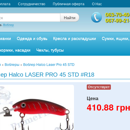
оплата
Сотрудничество
Публичная оферта
О Нас
063-70-40
Найти
067-99-21
р,
Воблер
манки
Одежда и обувь
Кресла и раскладушки
Сумки, ящики,
кормки, насадки
Чехлы, тубусы
я
»
Воблеры
»
Воблер Halco Laser Pro 45 STD
ер Halco LASER PRO 45 STD #R18
Отсутствует
Цена
410.88
грн