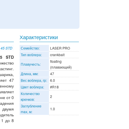
Характеристики
o 45 STD
Семейство:
LASER PRO
Тип воблера:
crankbait
5 STD
floating
ожество
Плавучесть:
(плавающий)
астинг.
Длина, мм:
47
арика,
ляет 47
Вес воблера, гр:
6.0
енному
Цвет воблера:
#R18
аявляет
Количество
2
не от 0
крючков:
падения
Заглубление
 двумя
1.0
max, м:
одитель
 1 до 8