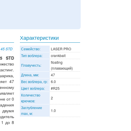
Характеристики
o 45 STD
Семейство:
LASER PRO
Тип воблера:
crankbait
5 STD
floating
ожество
Плавучесть:
(плавающий)
астинг.
Длина, мм:
47
арика,
ляет 47
Вес воблера, гр:
6.0
енному
Цвет воблера:
#R25
аявляет
Количество
2
не от 0
крючков:
падения
Заглубление
 двумя
1.0
max, м:
одитель
 1 до 8