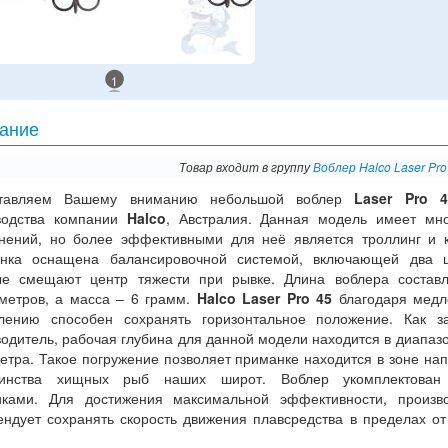
1
ание
Товар входит в группу
Воблер Halco Laser Pr
тавляем Вашему вниманию небольшой воблер
Laser Pro 4
водства компании
Halco
, Австралия. Данная модель имеет мн
нений, но более эффективными для неё является троллинг и к
нка оснащена балансировочной системой, включающей два ш
ые смещают центр тяжести при рывке. Длина воблера состав
метров, а масса – 6 грамм.
Halco Laser Pro 45
благодаря медл
блению способен сохранять горизонтальное положение. Как з
одитель, рабочая глубина для данной модели находится в диапазо
етра. Такое погружение позволяет приманке находится в зоне на
инства хищных рыб наших широт. Воблер укомплектован
иками. Для достижения максимальной эффективности, произв
ендует сохранять скорость движения плавсредства в пределах от