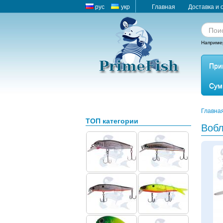
рус
укр
Главная
Доставка и 
Наприме
При
Сум
Главна
ТОП категории
Вобл