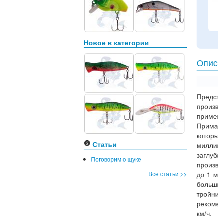
Новое в категории
Опис
Предс
произ
приме
Прима
котор
Статьи
милли
заглу
Поговорим о щуке
произв
Все статьи >>
до 1 м
больш
тройн
реком
км/ч.