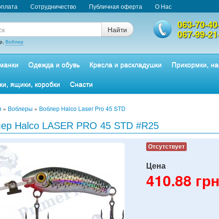
оплата
Сотрудничество
Публичная оферта
О Нас
063-70-40
Найти
067-99-21
р,
Воблер
манки
Одежда и обувь
Кресла и раскладушки
Прикормки, на
ки, ящики, коробки
Снасти
я
»
Воблеры
»
Воблер Halco Laser Pro 45 STD
ер Halco LASER PRO 45 STD #R25
Отсутствует
Цена
410.88
грн