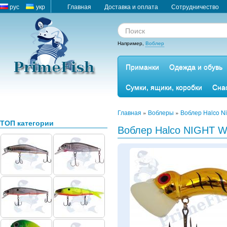
рус
укр
Главная
Доставка и оплата
Сотрудничество
Например,
Воблер
Приманки
Одежда и обувь
Сумки, ящики, коробки
Сна
Главная
»
Воблеры
»
Воблер Halco Ni
ТОП категории
Воблер Halco NIGHT 