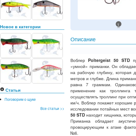
1
Новое в категории
Описание
Воблер
Poltergeist 50 STD
пр
«умной» приманки. Он обладае
на рабочую глубину, которая 
метров и глубже. Длина приман
равна 7 граммам. Одинаков
Статьи
применение как троллинга т
осуществлять троллинг при опти
Поговорим о щуке
км/ч. Воблер покажет хорошие 
Все статьи >>
исследовании потайных мест во
50 STD
находит хищника, котор
Приманка обладает акустич
провоцирующим к атаке факто
№6.