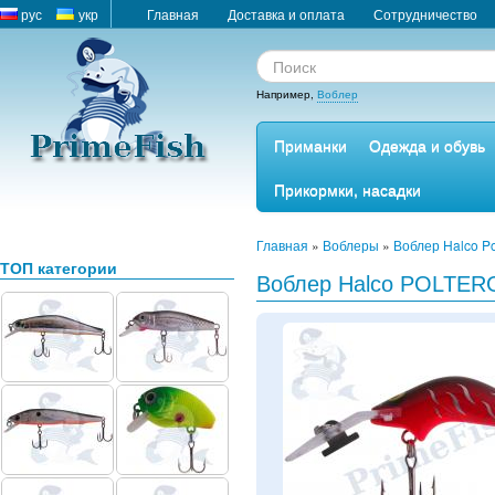
рус
укр
Главная
Доставка и оплата
Сотрудничество
Например,
Воблер
Приманки
Одежда и обувь
Прикормки, насадки
Главная
»
Воблеры
»
Воблер Halco Po
ТОП категории
Воблер Halco POLTER