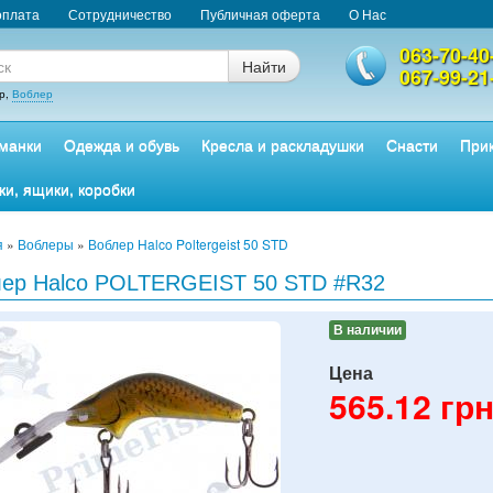
оплата
Сотрудничество
Публичная оферта
О Нас
063-70-40
Найти
067-99-21
р,
Воблер
манки
Одежда и обувь
Кресла и раскладушки
Снасти
Прик
ки, ящики, коробки
я
»
Воблеры
»
Воблер Halco Poltergeist 50 STD
ер Halco POLTERGEIST 50 STD #R32
В наличии
Цена
565.12
грн