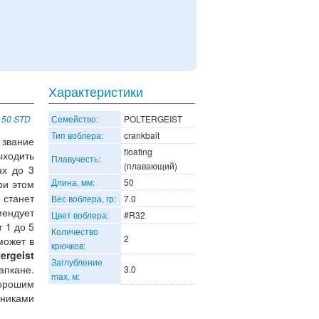
Характеристики
t 50 STD
Семейство:
POLTERGEIST
Тип воблера:
crankbait
звание
floating
ыходить
Плавучесть:
(плавающий)
ах до 3
Длина, мм:
50
ри этом
станет
Вес воблера, гр:
7.0
ендует
Цвет воблера:
#R32
 1 до 5
Количество
2
может в
крючков:
tergeist
Заглубление
апкане.
3.0
max, м:
орошим
йниками