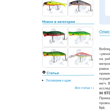
Новое в категории
Опис
Вобл
«умно
на ра
метров
равна
Статьи
приме
осущес
Поговорим о щуке
км/ч. 
Все статьи >>
иссле
50 ST
Прима
прово
№6.