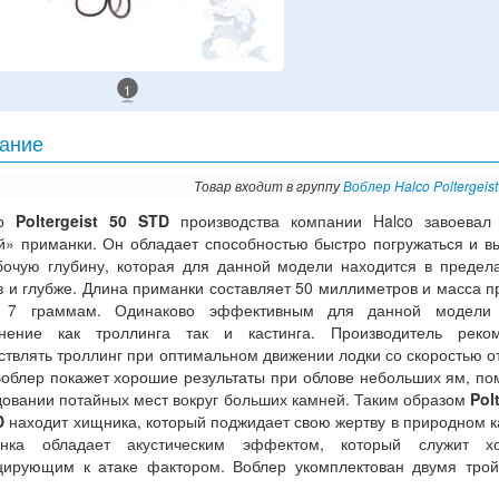
1
ание
Товар входит в группу
Воблер Halco Poltergeis
ер
Poltergeist 50 STD
производства компании Halco завоевал 
й» приманки. Он обладает способностью быстро погружаться и в
бочую глубину, которая для данной модели находится в предел
 и глубже. Длина приманки составляет 50 миллиметров и масса п
 7 граммам. Одинаково эффективным для данной модели 
нение как троллинга так и кастинга. Производитель реком
твлять троллинг при оптимальном движении лодки со скоростью от
Воблер покажет хорошие результаты при облове небольших ям, по
довании потайных мест вокруг больших камней. Таким образом
Pol
D
находит хищника, который поджидает свою жертву в природном к
нка обладает акустическим эффектом, который служит х
цирующим к атаке фактором. Воблер укомплектован двумя тро