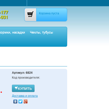
-177
Корзина пуста
-031
ормки, насадки
Чехлы, тубусы
Артикул:
6824
Код производителя:
.
КУПИТЬ
Доставка и оплата