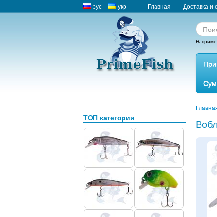
рус
укр
Главная
Доставка и 
Наприме
При
Сум
Главна
ТОП категории
Вобл