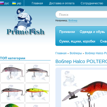
рус
укр
Главная
Доставка и оплата
Сотрудничество
Например,
Воблер
Приманки
Одежда и обувь
Сумки, ящики, коробки
Сна
Главная
»
Воблеры
»
Воблер Halco Po
ТОП категории
Воблер Halco POLTER