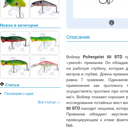
1
Новое в категории
Описание
Воблер
Poltergeist 50 STD
пр
«умной» приманки. Он обладае
на рабочую глубину, которая 
метров и глубже. Длина приман
равна 7 граммам. Одинаков
Статьи
применение как троллинга т
осуществлять троллинг при опти
Поговорим о щуке
км/ч. Воблер покажет хорошие 
Все статьи >>
исследовании потайных мест во
50 STD
находит хищника, котор
Приманка обладает акустич
провоцирующим к атаке факто
№6.