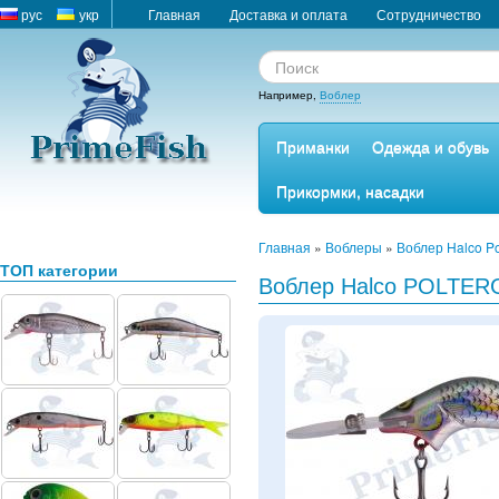
рус
укр
Главная
Доставка и оплата
Сотрудничество
Например,
Воблер
Приманки
Одежда и обувь
Прикормки, насадки
Главная
»
Воблеры
»
Воблер Halco Pol
ТОП категории
Воблер Halco POLTER