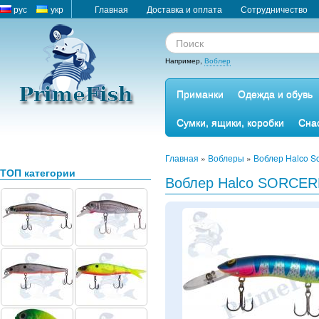
рус
укр
Главная
Доставка и оплата
Сотрудничество
Например,
Воблер
Приманки
Одежда и обувь
Сумки, ящики, коробки
Сна
Главная
»
Воблеры
»
Воблер Halco S
ТОП категории
Воблер Halco SORCER