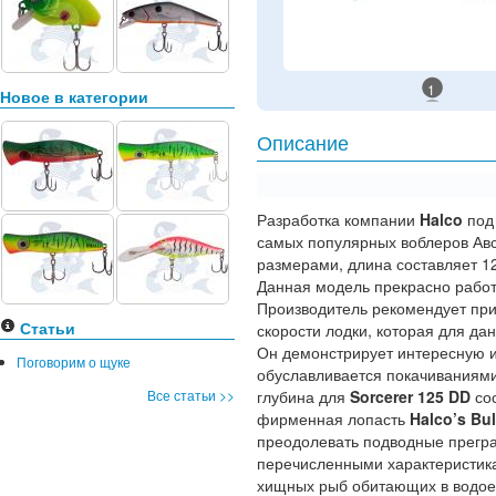
1
Новое в категории
Описание
Разработка компании
Halco
под
самых популярных воблеров Ав
размерами, длина составляет 1
Данная модель прекрасно работае
Производитель рекомендует при
Статьи
скорости лодки, которая для дан
Он демонстрирует интересную 
Поговорим о щуке
обуславливается покачиваниями
Все статьи >>
глубина для
Sorcerer 125 DD
сос
фирменная лопасть
Halco’s Bul
преодолевать подводные прегра
перечисленными характеристик
хищных рыб обитающих в водое