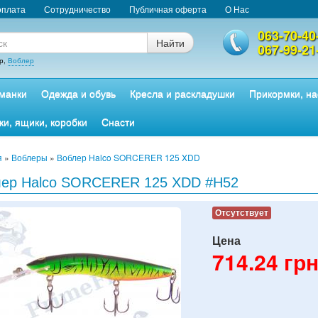
оплата
Сотрудничество
Публичная оферта
О Нас
063-70-40
Найти
067-99-21
р,
Воблер
манки
Одежда и обувь
Кресла и раскладушки
Прикормки, на
ки, ящики, коробки
Снасти
я
»
Воблеры
»
Воблер Halco SORCERER 125 XDD
лер Halco SORCERER 125 XDD #H52
Отсутствует
Цена
714.24
грн