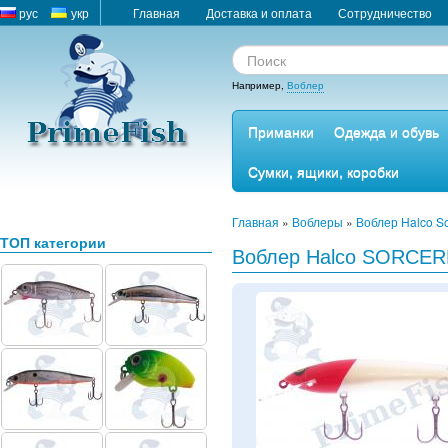
рус
укр
Главная
Доставка и оплата
Сотрудничество
Например,
Воблер
Приманки
Одежда и обувь
Сумки, ящики, коробки
Главная
»
Воблеры
»
Воблер Halco S
ТОП категории
Воблер Halco SORCER