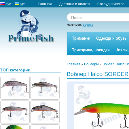
рус
укр
Главная
Доставка и оплата
Сотрудничество
Например,
Воблер
Приманки
Одежда и обувь
Прикормки, насадки
Чехлы,
Главная
»
Воблеры
»
Воблер Halco S
ТОП категории
Воблер Halco SORCER