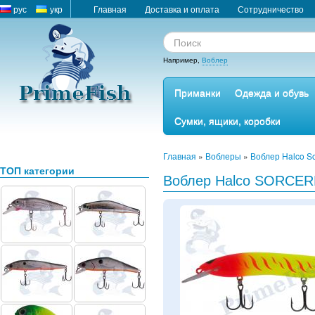
рус
укр
Главная
Доставка и оплата
Сотрудничество
Например,
Воблер
Приманки
Одежда и обувь
Сумки, ящики, коробки
Главная
»
Воблеры
»
Воблер Halco S
ТОП категории
Воблер Halco SORCER