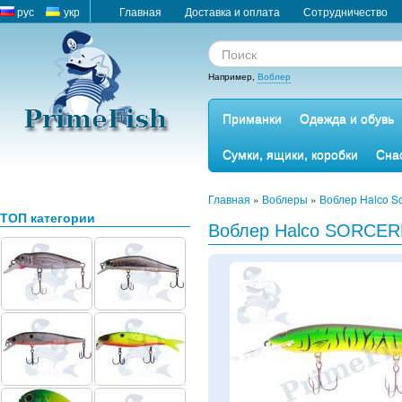
рус
укр
Главная
Доставка и оплата
Сотрудничество
Например,
Воблер
Приманки
Одежда и обувь
Сумки, ящики, коробки
Сна
Главная
»
Воблеры
»
Воблер Halco S
ТОП категории
Воблер Halco SORCER