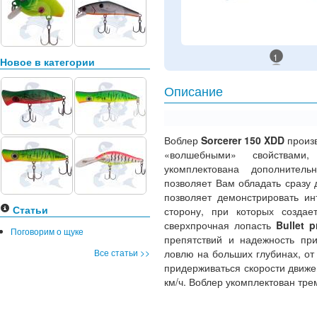
1
Новое в категории
Описание
Воблер
Sorcerer 150 XDD
произ
«волшебными» свойствами
укомплектована дополнитель
позволяет Вам обладать сразу
позволяет демонстрировать ин
Статьи
сторону, при которых созда
сверхпрочная лопасть
Bullet 
Поговорим о щуке
препятствий и надежность пр
Все статьи >>
ловлю на больших глубинах, от
придерживаться скорости движен
км/ч. Воблер укомплектован тр