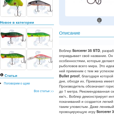
1
Новое в категории
Описание
Воблер
Sorcerer 35 STD
, разра
оправдывает своё название. Он
особенностями, которые делают
рыболовов всего мира. Это идеа
ней применим с тем же успехо
Статьи
Bullet proof
, благодаря которой
дне, обходя их. Приманка имеет
Поговорим о щуке
Производитель обозначает гори
Все статьи >>
до 1 метра. Рекомендованная ск
км/ч.. Воблер демонстрирует инт
покачиваний и создается легки
таким уловистым. Даже ленивый
провоцирующую игру
Sorcerer 