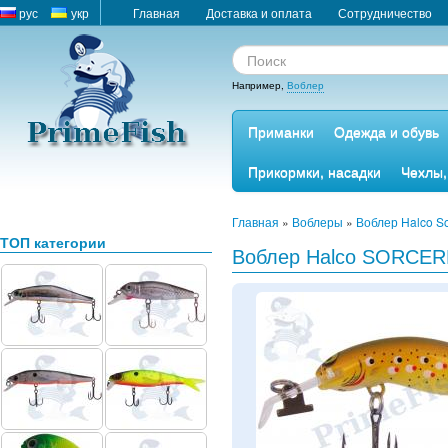
рус
укр
Главная
Доставка и оплата
Сотрудничество
Например,
Воблер
Приманки
Одежда и обувь
Прикормки, насадки
Чехлы,
Главная
»
Воблеры
»
Воблер Halco So
ТОП категории
Воблер Halco SORCER