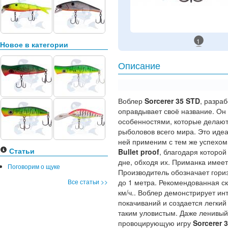
1
Новое в категории
Описание
Воблер
Sorcerer 35 STD
, разра
оправдывает своё название. Он
особенностями, которые делают
рыболовов всего мира. Это идеа
ней применим с тем же успехо
Статьи
Bullet proof
, благодаря которой
дне, обходя их. Приманка имеет
Поговорим о щуке
Производитель обозначает гори
Все статьи >>
до 1 метра. Рекомендованная ск
км/ч.. Воблер демонстрирует инт
покачиваний и создается легки
таким уловистым. Даже ленивый
провоцирующую игру
Sorcerer 