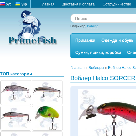
рус
укр
Главная
Доставка и оплата
Сотрудничество
Например,
Воблер
Приманки
Одежда и обувь
Сумки, ящики, коробки
Сна
Главная
»
Воблеры
»
Воблер Halco So
ТОП категории
Воблер Halco SORCER