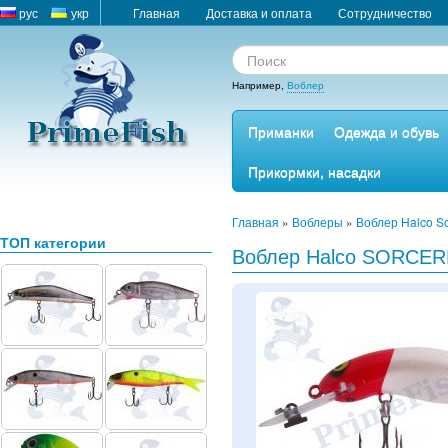
рус
укр
Главная
Доставка и оплата
Сотрудничество
Например,
Воблер
Приманки
Одежда и обувь
Прикормки, насадки
Главная
»
Воблеры
»
Воблер Halco So
ТОП категории
Воблер Halco SORCER