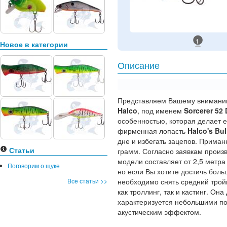
1
Новое в категории
Описание
Представляем Вашему вниманию
Halco
, под именем
Sorcerer 52
особенностью, которая делает 
фирменная лопасть
Halco's Bul
дне и избегать зацепов. Приман
Статьи
грамм. Согласно заявкам произв
модели составляет от 2,5 метра
Поговорим о щуке
но если Вы хотите достичь боль
Все статьи >>
необходимо снять средний трой
как троллинг, так и кастинг. Он
характеризуется небольшими по
акустическим эффектом.