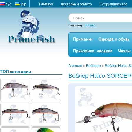
рус
укр
Главная
Доставка и оплата
Сотрудничество
Например,
Воблер
Приманки
Одежда и обувь
Прикормки, насадки
Чехлы,
Главная
»
Воблеры
»
Воблер Halco So
ТОП категории
Воблер Halco SORCER