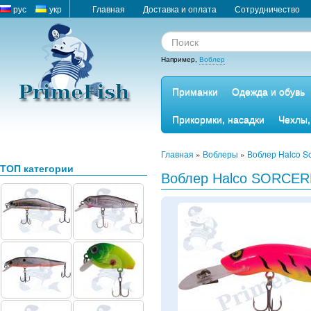
рус
укр
Главная
Доставка и оплата
Сотрудничество
Например,
Воблер
Приманки
Одежда и обувь
Прикормки, насадки
Чехлы,
Главная
»
Воблеры
»
Воблер Halco So
ТОП категории
Воблер Halco SORCER