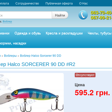
оплата
Сотрудничество
Публичная оферта
О Нас
063-70-40
Найти
067-99-21
р,
Воблер
манки
Одежда и обувь
Кресла и раскладушки
Чехлы, тубусы
кормки, насадки
я
»
Воблеры
»
Воблер Halco Sorcerer 90 DD
лер Halco SORCERER 90 DD #R2
Отсутствует
Цена
595.2
грн.