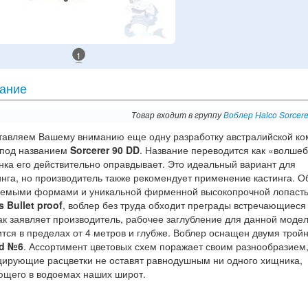
1
ание
Товар входит в группу
Воблер Halco Sorcere
тавляем Вашему вниманию еще одну разработку австралийской к
под названием
Sorcerer 90 DD
. Название переводится как «волшеб
ка его действительно оправдывает. Это идеальный вариант для
нга, но производитель также рекомендует применение кастинга. О
аемыми формами и уникальной фирменной высокопрочной лопаст
s Bullet proof
, воблер без труда обходит преграды встречающиеся
ак заявляет производитель, рабочее заглубление для данной моде
тся в пределах от 4 метров и глубже. Воблер оснащен двумя трой
d №6
. Ассортимент цветовых схем поражает своим разнообразием,
цирующие расцветки не оставят равнодушным ни одного хищника,
ющего в водоемах наших широт.