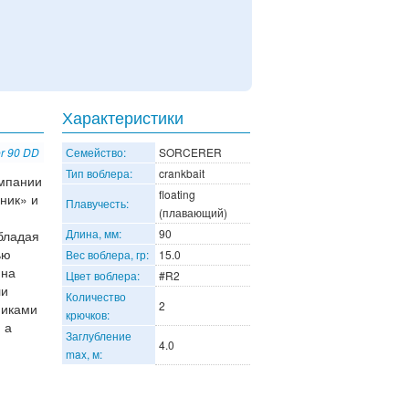
Характеристики
r 90 DD
Семейство:
SORCERER
Тип воблера:
crankbait
омпании
floating
ник» и
Плавучесть:
(плавающий)
Длина, мм:
90
бладая
ью
Вес воблера, гр:
15.0
 на
Цвет воблера:
#R2
ли
Количество
2
никами
крючков:
 а
Заглубление
4.0
max, м: