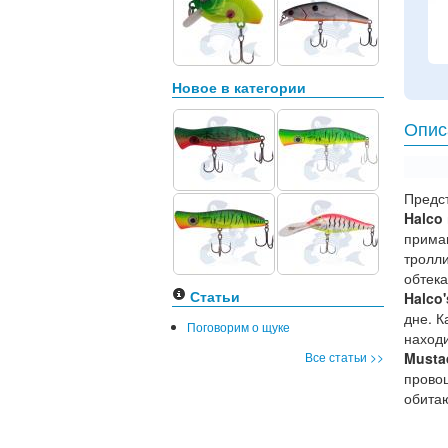
Новое в категории
Опис
Предс
Halco
приман
тролли
обтек
Статьи
Halco'
дне. К
Поговорим о щуке
находи
Все статьи >>
Musta
прово
обита