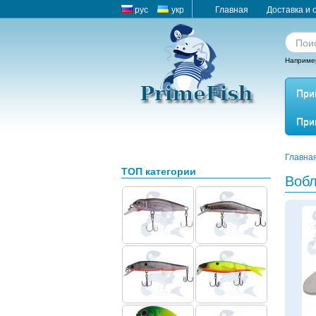
рус
укр
Главная
Доставка и 
Наприме
При
При
Главна
ТОП категории
Воб