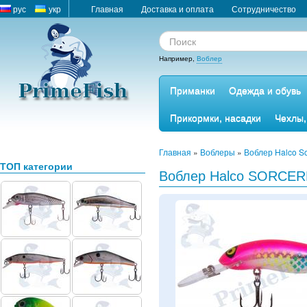
рус
укр
Главная
Доставка и оплата
Сотрудничество
Например,
Воблер
Приманки
Одежда и обувь
Прикормки, насадки
Чехлы,
Главная
»
Воблеры
»
Воблер Halco So
ТОП категории
Воблер Halco SORCER