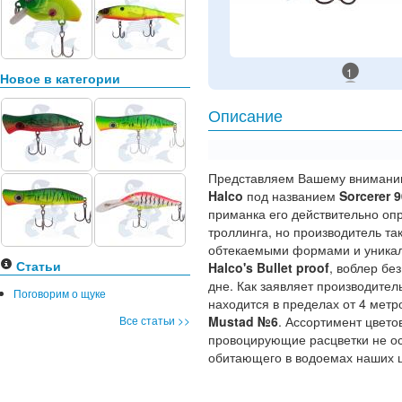
1
Новое в категории
Описание
Представляем Вашему вниманию
Halco
под названием
Sorcerer 
приманка его действительно оп
троллинга, но производитель т
обтекаемыми формами и уника
Статьи
Halco's Bullet proof
, воблер бе
дне. Как заявляет производител
Поговорим о щуке
находится в пределах от 4 мет
Все статьи >>
Mustad №6
. Ассортимент цвето
провоцирующие расцветки не ос
обитающего в водоемах наших 