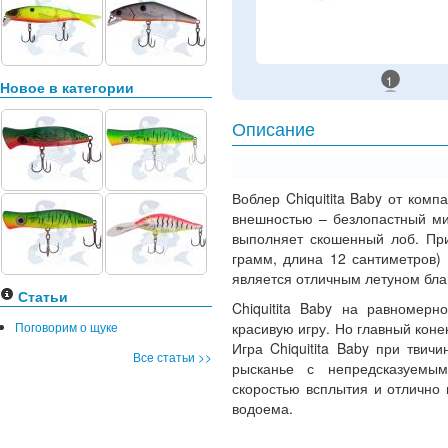
1
Новое в категории
Описание
Воблер Chiquitita Baby от ком
внешностью – безлопастный м
выполняет скошенный лоб. При
грамм, длина 12 сантиметров)
является отличным летуном бла
Статьи
Chiquitita Baby на равномерн
Поговорим о щуке
красивую игру. Но главный коне
Игра Chiquitita Baby при тви
Все статьи >>
рысканье с непредсказуемым
скоростью всплытия и отлично 
водоема.