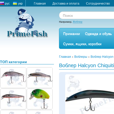
рус
укр
Главная
Доставка и оплата
Сотрудничество
Например,
Воблер
Приманки
Одежда и обувь
Сумки, ящики, коробки
Главная
»
Воблеры
»
Воблер Halcyon 
ТОП категории
Воблер Halcyon Chiquit