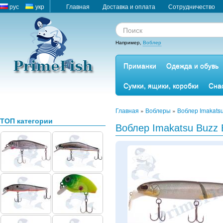
рус
укр
Главная
Доставка и оплата
Сотрудничество
Например,
Воблер
Приманки
Одежда и обувь
Сумки, ящики, коробки
Сна
Главная
»
Воблеры
»
Воблер Imakatsu
ТОП категории
Воблер Imakatsu Buzz B