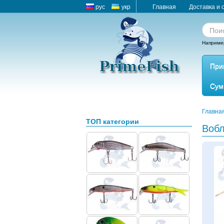
рус
укр
Главная
Доставка и 
Наприме
При
Сум
Главна
ТОП категории
Вобл