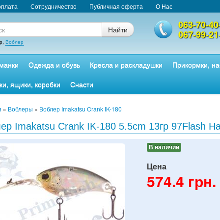
оплата
Сотрудничество
Публичная оферта
О Нас
063-70-40
Найти
067-99-21
р,
Воблер
манки
Одежда и обувь
Кресла и раскладушки
Прикормки, на
ки, ящики, коробки
Снасти
я
»
Воблеры
»
Воблер Imakatsu Crank IK-180
ер Imakatsu Crank IK-180 5.5cm 13гр 97Flash H
В наличии
Цена
574.4
грн.