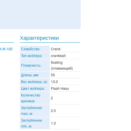
Характеристики
k IK-180
Семейство:
Crank
Тип воблера:
crankbait
floating
Плавучесть:
(плавающий)
Длина, мм:
55
Вес воблера, гр:
13.0
Цвет воблера:
Flash Hasu
Количество
2
крючков:
Заглубление
2.0
max, м:
Заглубление
1.0
min, м: