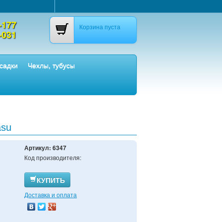
-177
Корзина пуста
-031
садки
Чехлы, тубусы
asu
Артикул:
6347
Код производителя:
КУПИТЬ
Доставка и оплата