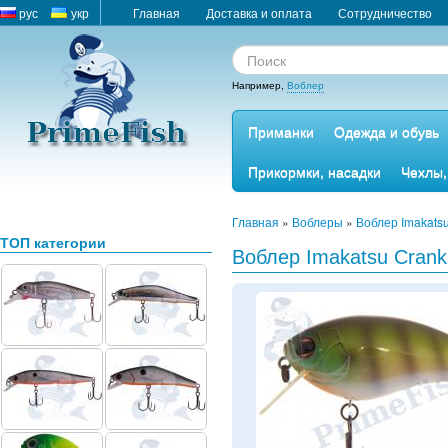
рус
укр
Главная
Доставка и оплата
Сотрудничество
Например,
Воблер
Приманки
Одежда и обувь
Прикормки, насадки
Чехлы,
Главная
»
Воблеры
»
Воблер Imakatsu
ТОП категории
Воблер Imakatsu Crank 