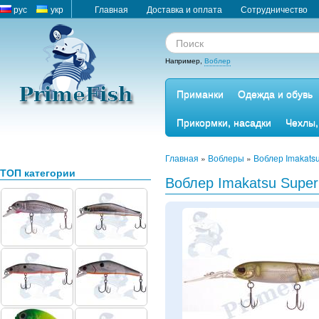
рус
укр
Главная
Доставка и оплата
Сотрудничество
Например,
Воблер
Приманки
Одежда и обувь
Прикормки, насадки
Чехлы,
Главная
»
Воблеры
»
Воблер Imakatsu
ТОП категории
Воблер Imakatsu Super 