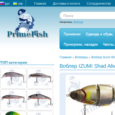
рус
укр
Главная
Доставка и оплата
Сотрудничество
Например,
Воблер
Приманки
Одежда и обувь
Прикормки, насадки
Чехлы,
Главная
»
Воблеры
»
Воблер Izumi Sh
ТОП категории
Воблер IZUMI Shad Ali