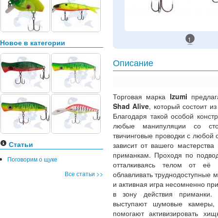
1
Новое в категории
Описание
Торговая марка
Izumi
предла
Shad Alive
, который состоит и
Благодаря такой особой конст
любые манипуляции со сто
твичинговые проводки с любой 
Статьи
зависит от вашего мастерства
приманкам. Проходя по подвод
Поговорим о щуке
отталкиваясь телом от её п
Все статьи >>
облавливать труднодоступные м
и активная игра несомненно пр
в зону действия приманки.
выступают шумовые камеры,
помогают активизировать хи