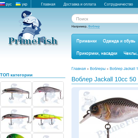
рус
укр
Главная
Доставка и оплата
Сотрудничество
Например,
Воблер
Приманки
Одежда и обувь
Прикормки, насадки
Чехлы,
Главная
»
Воблеры
»
Воблер Jackall 
ТОП категории
Воблер Jackall 10cc 50 h