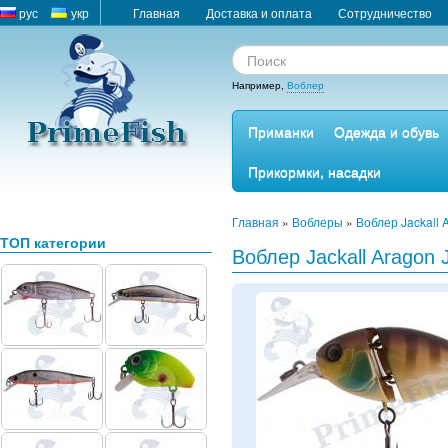
рус
укр
Главная
Доставка и оплата
Сотрудничество
Например,
Воблер
Приманки
Одежда и обувь
Прикормки, насадки
Главная
»
Воблеры
»
Воблер Jackall 
ТОП категории
Воблер Jackall Aragon Jr