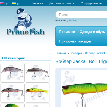
рус
укр
Главная
Доставка и оплата
Сотрудничество
Например,
Воблер
Приманки
Одежда и обувь
Прикормки, насадки
Главная
»
Воблеры
»
Воблер Jackall B
ТОП категории
Воблер Jackall Boil Tri