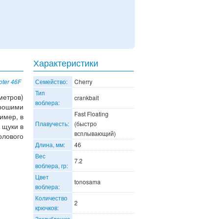
Характеристики
oter 46F
Семейство:
Cherry
Тип
метров)
crankbait
воблера:
рошими
Fast Floating
имер, в
Плавучесть:
(быстро
 щуки в
всплывающий)
олового
Длина, мм:
46
Вес
7.2
воблера, гр:
Цвет
tonosama
воблера:
Количество
2
крючков:
Заглубление