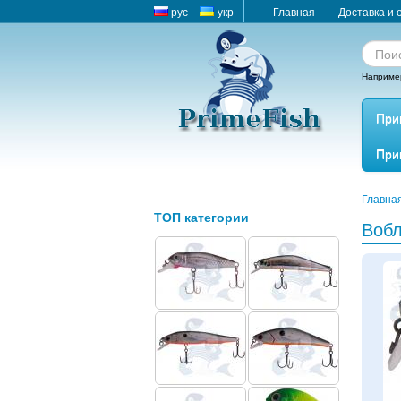
рус
укр
Главная
Доставка и 
Наприме
При
При
Главна
ТОП категории
Вобл