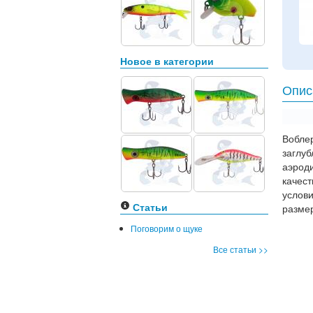
Новое в категории
Опис
Воблер
заглу
аэрод
качест
услов
Статьи
размер
Поговорим о щуке
Все статьи >>