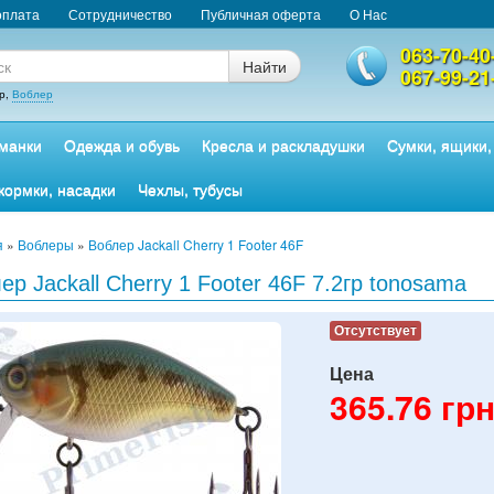
оплата
Сотрудничество
Публичная оферта
О Нас
063-70-40
Найти
067-99-21
р,
Воблер
манки
Одежда и обувь
Кресла и раскладушки
Сумки, ящики,
кормки, насадки
Чехлы, тубусы
я
»
Воблеры
»
Воблер Jackall Cherry 1 Footer 46F
ер Jackall Cherry 1 Footer 46F 7.2гр tonosama
Отсутствует
Цена
365.76
грн