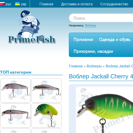
рус
укр
Главная
Доставка и оплата
Сотрудничество
Например,
Воблер
Приманки
Одежда и обувь
Прикормки, насадки
Главная
»
Воблеры
»
Воблер Jackall 
ТОП категории
Воблер Jackall Cherry 4