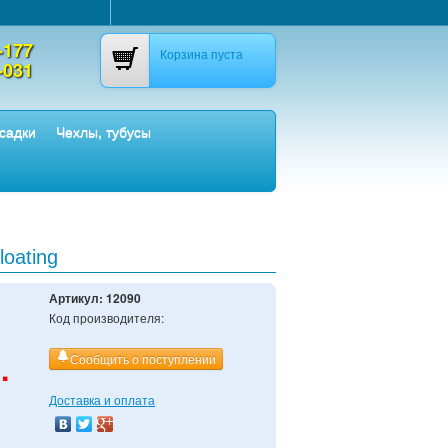
-177
Корзина пуста
-031
садки
Чехлы, тубусы
loating
Артикул:
12090
Код производителя:
.
Сообщить о поступлении
Доставка и оплата