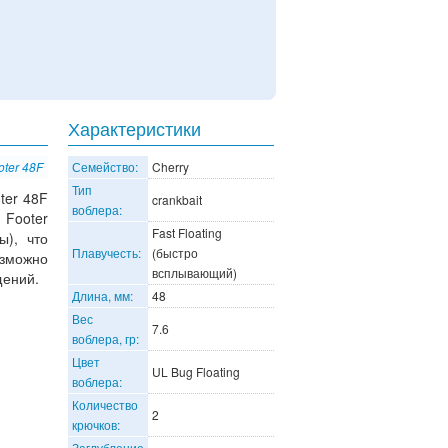
Характеристики
oter 48F
Семейство:
Cherry
Тип
ter 48F
crankbait
воблера:
 Footer
Fast Floating
ы), что
Плавучесть:
(быстро
озможно
всплывающий)
щений.
Длина, мм:
48
Вес
7.6
воблера, гр:
Цвет
UL Bug Floating
воблера:
Количество
2
крючков:
Заглубление