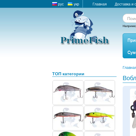
рус
укр
Главная
Доставка и 
Наприме
При
Сум
Главна
ТОП категории
Вобл