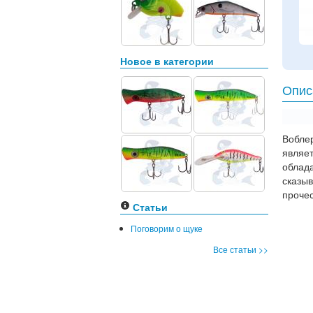
Новое в категории
Опис
Воблер
являе
облад
сказы
проче
Статьи
Поговорим о щуке
Все статьи >>