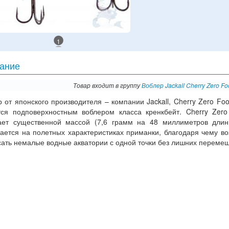
1
ание
Товар входит в группу
Воблер Jackall Cherry Zero Fo
 от японского производителя – компании Jackall, Cherry Zero Foo
тся подповерхностным воблером класса кренкбейт. Cherry Zero
ает существенной массой (7,6 грамм на 48 миллиметров длин
вается на полетных характеристиках приманки, благодаря чему в
сать немалые водные акватории с одной точки без лишних переме