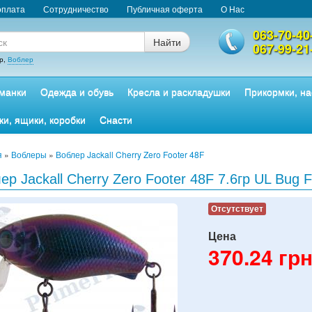
оплата
Сотрудничество
Публичная оферта
О Нас
063-70-40
Найти
067-99-21
р,
Воблер
манки
Одежда и обувь
Кресла и раскладушки
Прикормки, на
ки, ящики, коробки
Снасти
я
»
Воблеры
»
Воблер Jackall Cherry Zero Footer 48F
ер Jackall Cherry Zero Footer 48F 7.6гр UL Bug F
Отсутствует
Цена
370.24
грн