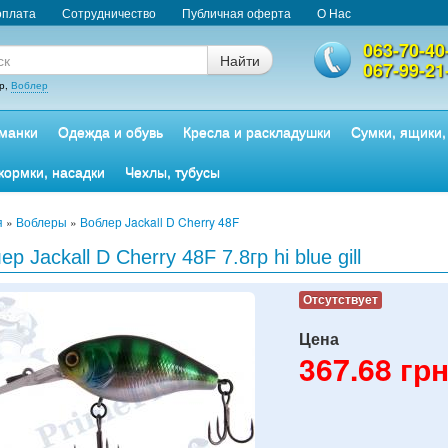
оплата
Сотрудничество
Публичная оферта
О Нас
063-70-40
Найти
067-99-21
р,
Воблер
манки
Одежда и обувь
Кресла и раскладушки
Сумки, ящики,
кормки, насадки
Чехлы, тубусы
я
»
Воблеры
»
Воблер Jackall D Cherry 48F
ер Jackall D Cherry 48F 7.8гр hi blue gill
Отсутствует
Цена
367.68
грн