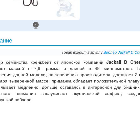
1
ание
Товар входит в группу
Воблер Jackall D Ch
ер
семейства кренкбейт от японской компании
Jackall D Che
ает массой в 7,6 грамма и длиной в 48 миллиметров. Го
ления данной модели, по заверению производителя, достигает 2 
даря выверенной массе, приманка обладает положительной плаву
плывает медленно, дольше оставаясь в интересной для хищник
ьного внимания заслуживает акустический эффект, созда
мушкой воблера.