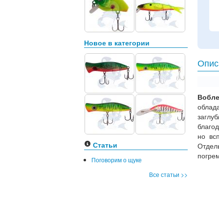
Новое в категории
Опис
Вобл
облад
заглуб
благо
но вс
Статьи
Отдел
погре
Поговорим о щуке
Все статьи >>