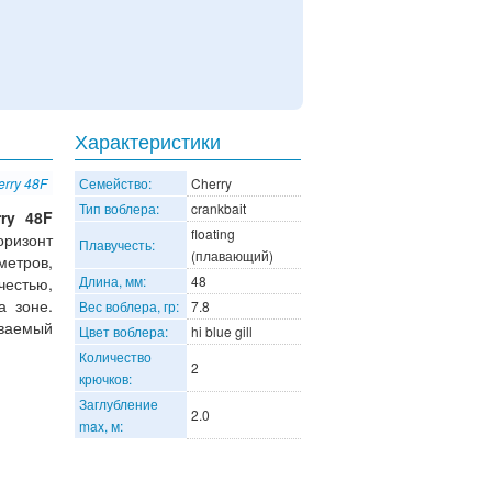
Характеристики
erry 48F
Семейство:
Cherry
Тип воблера:
crankbait
rry 48F
floating
ризонт
Плавучесть:
(плавающий)
метров,
Длина, мм:
48
честью,
а зоне.
Вес воблера, гр:
7.8
ваемый
Цвет воблера:
hi blue gill
Количество
2
крючков:
Заглубление
2.0
max, м: