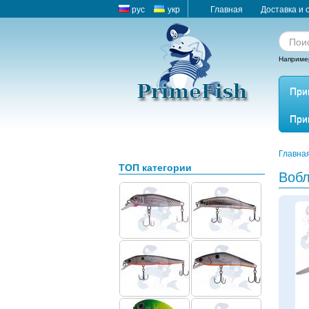
рус
укр
Главная
Доставка и 
Наприме
При
При
Главна
ТОП категории
Вобл