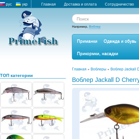
рус
укр
Главная
Доставка и оплата
Сотрудничество
Например,
Воблер
Приманки
Одежда и обувь
Прикормки, насадки
Главная
»
Воблеры
»
Воблер Jackall 
ТОП категории
Воблер Jackall D Cherry