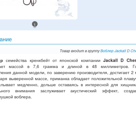
1
ание
Товар входит в группу
Воблер Jackall D Ch
ер
семейства кренкбейт от японской компании
Jackall D Che
ает массой в 7,6 грамма и длиной в 48 миллиметров. Го
ления данной модели, по заверению производителя, достигает 2 
даря выверенной массе, приманка обладает положительной плаву
плывает медленно, дольше оставаясь в интересной для хищник
ьного внимания заслуживает акустический эффект, созда
мушкой воблера.