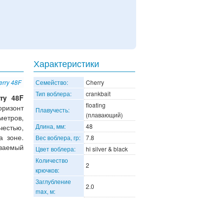
Характеристики
erry 48F
Семейство:
Cherry
Тип воблера:
crankbait
rry 48F
floating
ризонт
Плавучесть:
(плавающий)
метров,
Длина, мм:
48
честью,
а зоне.
Вес воблера, гр:
7.8
ваемый
Цвет воблера:
hi silver & black
Количество
2
крючков:
Заглубление
2.0
max, м: