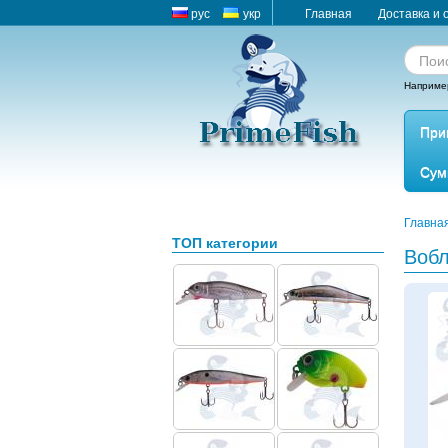
рус
укр
Главная
Доставка и 
Наприме
При
Сум
Главна
ТОП категории
Вобл