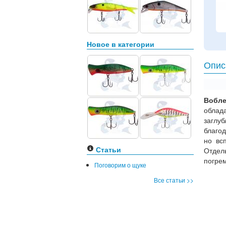
Новое в категории
Опис
Вобл
облад
заглуб
благо
но вс
Статьи
Отдел
погре
Поговорим о щуке
Все статьи >>