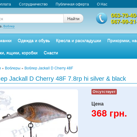
оплата
Сотрудничество
Публичная оферта
О Нас
063-70-40
Найти
067-99-21
р,
Воблер
манки
Одежда и обувь
Кресла и раскладушки
Прикормки, на
ки, ящики, коробки
Снасти
я
»
Воблеры
»
Воблер Jackall D Cherry 48F
ер Jackall D Cherry 48F 7.8гр hi silver & black
Отсутствует
Цена
368
грн.